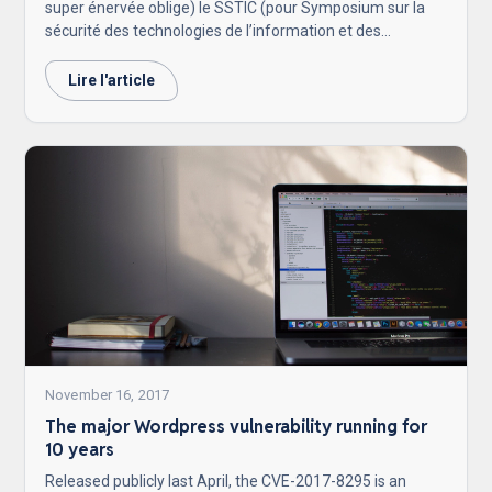
super énervée oblige) le SSTIC (pour Symposium sur la
sécurité des technologies de l’information et des
communications (ouais c’est un peu long)) s’est déroulé à
Rennes (le nouveau chef lieu de la cyber-sécurité en
Lire l'article
France (enfin selon les Rennais (et pas Rennois comme
disent certains))).
November 16, 2017
The major Wordpress vulnerability running for
10 years
Released publicly last April, the CVE-2017-8295 is an