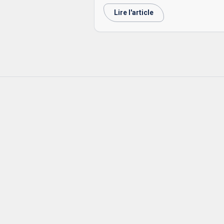
fait j’ai participé à la création de bea
de blogs et l’idée m’ai venue de créer
Lire l'article
propre groupe éditorial.