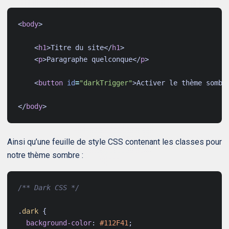
<
body
>
<
h1
>
Titre du site
</
h1
>
<
p
>
Paragraphe quelconque
</
p
>
<
button
id
=
"darkTrigger"
>
Activer le thème sombr
</
body
>
Ainsi qu’une feuille de style CSS contenant les classes pour
notre thème sombre :
/** Dark CSS */
.
dark
{
background-color
:
#112F41
;