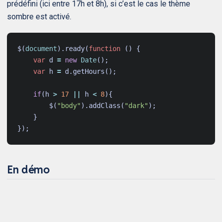
prédéfini (ici entre 17h et 8h), si c’est le cas le thème
sombre est activé.
$
(
document
).
ready
(
function
()
{
var
d
=
new
Date
();
var
h
=
d
.
getHours
();
if
(
h
>
17
||
h
<
8
){
$
(
"body"
).
addClass
(
"dark"
);
}
});
En démo