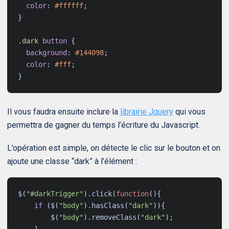
color
:
#ffffff
;
}
.
dark
button
{
background
:
#144098
;
color
:
#fff
;
}
Il vous faudra ensuite inclure la
librairie Jquery
qui vous
permettra de gagner du temps l’écriture du Javascript.
L’opération est simple, on détecte le clic sur le bouton et on
ajoute une classe “dark” à l’élément :
$
(
"#darkTrigger"
).
click
(
function
(){
if
(
$
(
"body"
).
hasClass
(
"dark"
)){
$
(
"body"
).
removeClass
(
"dark"
);